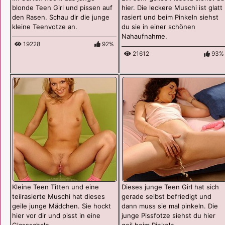
blonde Teen Girl und pissen auf
hier. Die leckere Muschi ist glatt
den Rasen. Schau dir die junge
rasiert und beim Pinkeln siehst
kleine Teenvotze an.
du sie in einer schönen
Nahaufnahme.
19228
92%
21612
93%
Kleine Teen Titten und eine
Dieses junge Teen Girl hat sich
teilrasierte Muschi hat dieses
gerade selbst befriedigt und
geile junge Mädchen. Sie hockt
dann muss sie mal pinkeln. Die
hier vor dir und pisst in eine
junge Pissfotze siehst du hier
Glassschale.
geil beim Pinkeln.