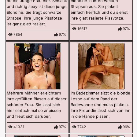
du die Junge Frau hier. Schlank
Blondine in ihren weißen
und richtig sexy ist diese junge
Strapsen aus. Sie pinkelt
Blondine. Sie trägt schwarze
einfach herrlich und du siehst
Strapse. Ihre junge Pissfotze
ihre glatt rasierte Pissvotze.
ist ganz glatt rasiert.
16617
97%
7854
97%
Mehrere Männer erleichtern
Im Badezimmer sitzt die blonde
ihre gefüllten Blasen auf dieser
Lesbe auf dem Rand der
schönen Frau. Sie lässt sich
Badewanne und muss pinkeln.
hier einfach mal so anpissen
Ihre Freundin lässt sich von ihr
und freut sich darüber.
in die Hände pissen.
41331
97%
7742
96%