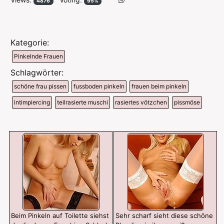
4876
95%
Kategorie:
Pinkelnde Frauen
Schlagwörter:
schöne frau pissen
fussboden pinkeln
frauen beim pinkeln
intimpiercing
teilrasierte muschi
rasiertes vötzchen
pissmöse
Beim Pinkeln auf Toilette siehst
Sehr scharf sieht diese schöne